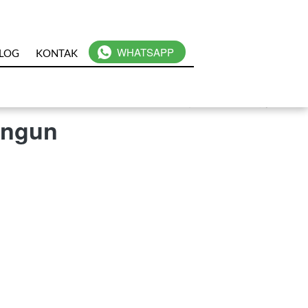
`
WHATSAPP
LOG
KONTAK
angun