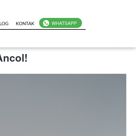
`
WHATSAPP
LOG
KONTAK
Ancol!